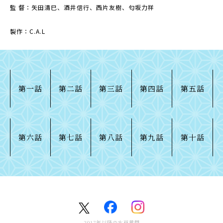
監 督：矢田清巳、酒井信行、西片友樹、匂坂力祥
製作：C.A.L
第一話
第二話
第三話
第四話
第五話
第六話
第七話
第八話
第九話
第十話
2017年以降の水戸黄門