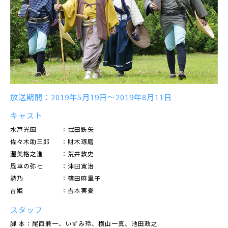
放送期間：2019年5月19日～2019年8月11日
キャスト
水戸光圀
：武田鉄矢
佐々木助三郎
：財木琢磨
渥美格之進
：荒井敦史
風車の弥七
：津田寛治
詩乃
：篠田麻里子
吉姫
：吉本実憂
スタッフ
脚 本：尾西兼一、いずみ玲、横山一真、池田政之