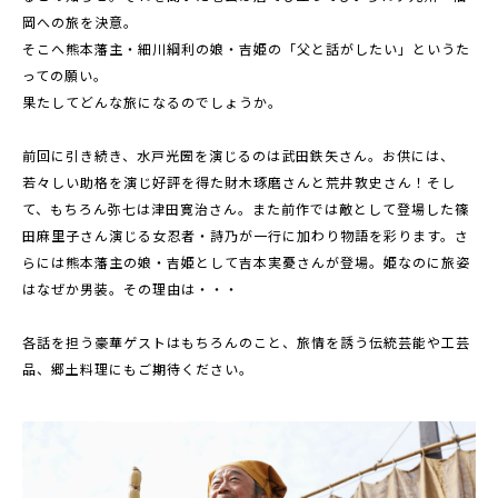
岡への旅を決意。
そこへ熊本藩主・細川綱利の娘・吉姫の「父と話がしたい」というた
っての願い。
果たしてどんな旅になるのでしょうか。
前回に引き続き、水戸光圀を演じるのは武田鉄矢さん。お供には、
若々しい助格を演じ好評を得た財木琢磨さんと荒井敦史さん！そし
て、もちろん弥七は津田寛治さん。また前作では敵として登場した篠
田麻里子さん演じる女忍者・詩乃が一行に加わり物語を彩ります。さ
らには熊本藩主の娘・吉姫として吉本実憂さんが登場。姫なのに旅姿
はなぜか男装。その理由は・・・
各話を担う豪華ゲストはもちろんのこと、旅情を誘う伝統芸能や工芸
品、郷土料理にもご期待ください。