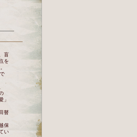
、盲
点を
事。
で
に
、
の
愛」
田瞽
越保
てい