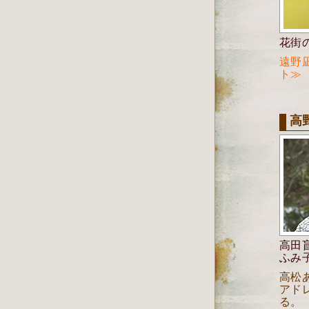
花街
遠野
ト≫
高
高田
ふみ
高松
アド
る。