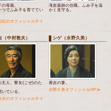
子の母親。
滝壺薬師の住職。ふみ子を温
一つでふみ子を育ててい
かく見守る。
美紀のオフィシャルサイ
吉（中村敦夫）
シゲ（水野久美）
の主人。瞽女(ごぜ)のた
善吉の妻。
水野久美オフィシャルHP≫
開いている。
敦夫のオフィシャルサイ