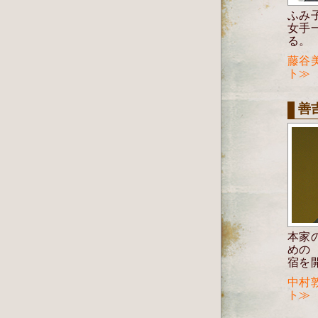
ふみ
女手
る。
藤谷
ト≫
善
本家
めの
宿を
中村
ト≫