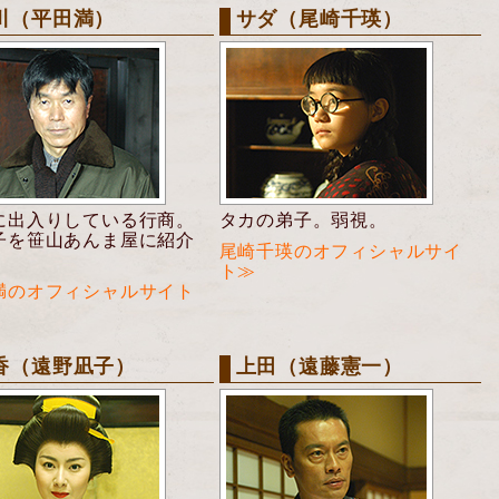
川（平田満）
サダ（尾崎千瑛）
に出入りしている行商。
タカの弟子。弱視。
子を笹山あんま屋に紹介
尾崎千瑛のオフィシャルサイ
。
ト≫
満のオフィシャルサイト
香（遠野凪子）
上田（遠藤憲一）