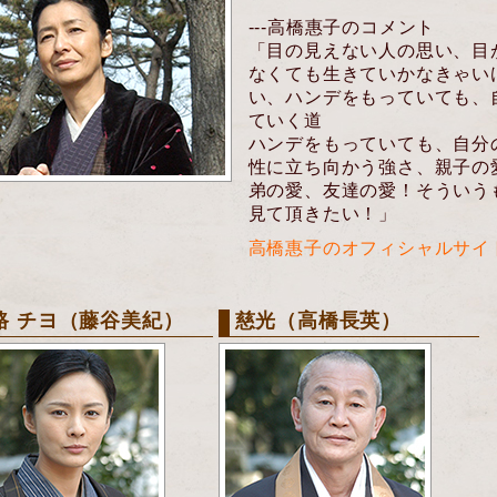
---高橋惠子のコメント
「目の見えない人の思い、目
なくても生きていかなきゃい
い、ハンデをもっていても、
ていく道
ハンデをもっていても、自分
性に立ち向かう強さ、親子の
弟の愛、友達の愛！そういう
見て頂きたい！」
高橋惠子のオフィシャルサイ
路 チヨ（藤谷美紀）
慈光
（高橋長英）