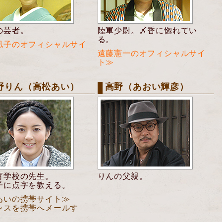
の芸者。
陸軍少尉。〆香に惚れてい
る。
凪子のオフィシャルサイ
遠藤憲一のオフィシャルサイ
ト≫
野りん（高松あい）
高野（あおい輝彦）
盲学校の先生。
りんの父親。
子に点字を教える。
あいの携帯サイト≫
レスを携帯へメールす