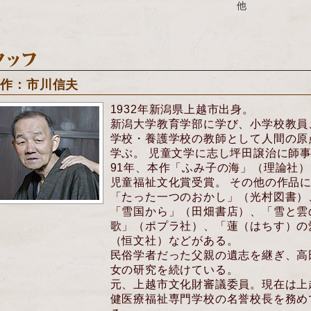
他
原作：市川信夫
1932年新潟県上越市出身。
新潟大学教育学部に学び、小学校教員
学校・養護学校の教師として人間の原
学ぶ。 児童文学に志し坪田譲治に師
91年、本作「ふみ子の海」（理論社）
児童福祉文化賞受賞。 その他の作品
「たった一つのおかし」（光村図書）
「雪国から」（田畑書店）、「雪と雲
歌」（ポプラ社）、「蓮（はちす）の
（恒文社）などがある。
民俗学者だった父親の遺志を継ぎ、高
女の研究を続けている。
元、上越市文化財審議委員。現在は上
健医療福祉専門学校の名誉校長を務め