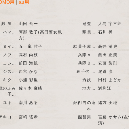
OMO用
|
au用
麩 屋…
山田 吾一
巡査…
大島 宇三郎
ハマ…
阿部 敦子(高田瞽女親
駅員…
石川 禅
方)
ヌイ…
五十嵐 雅子
駄菓子屋…
高井 清史
ノブ…
高村 尚枝
兵隊Ａ…
薗田 正美
ヨシ…
前田 海帆
兵隊Ｂ…
安藤 彰則
シズ…
西宮 かな
豆千代 …
尾道 凛
キク…
小浦 彩里
秀奴…
田村 まどか
歳のふみ
佐々木 麻緒
地方…
満利江
子…
ユキ…
南川 ある
酩酊男の連
緒方 美穂
れ…
アキヨ…
宮崎 瑤希
酩酊男…
宮路 オサム(
演)