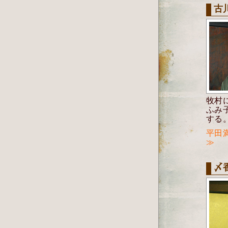
古
牧村
ふみ
する
平田
≫
〆