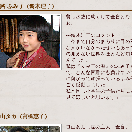
路 ふみ子（鈴木理子）
貧しさ故に幼くして全盲とな
女。
---鈴木理子のコメント
「今まで自分のまわりに目の
な人がいなかったせいもあっ
の見えない世界をほとんど知
んでした。
私は『ふみ子の海』のふみ子
て、どんな困難にも負けない
に向かって頑張っているふみ
ごく感動しました。
私と同じ小学生の子供たちに
見てほしいと思います」
笹山タカ（高橋惠子）
笹山あんま屋の主人。全盲。