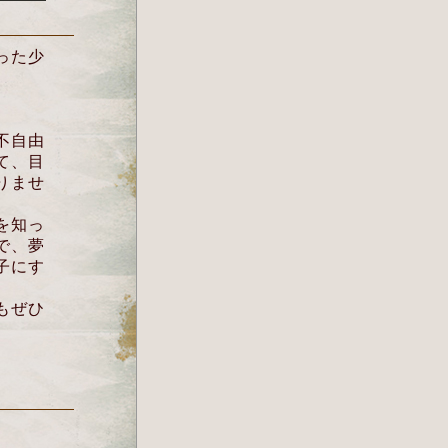
った少
不自由
て、目
りませ
を知っ
で、夢
子にす
もぜひ