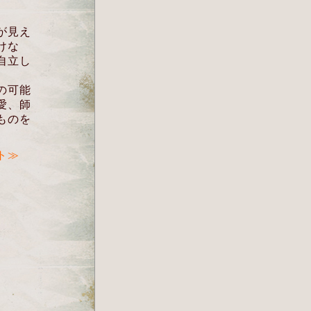
が見え
けな
自立し
の可能
愛、師
ものを
ト≫