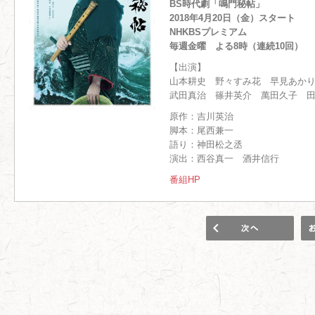
BS時代劇「鳴門秘帖」
2018年4月20日（金）スタート
NHKBSプレミアム
毎週金曜 よる8時（連続10回）
【出演】
山本耕史 野々すみ花 早見あか
武田真治 篠井英介 萬田久子 
原作：吉川英治
脚本：尾西兼一
語り：神田松之丞
演出：西谷真一 酒井信行
番組HP
1