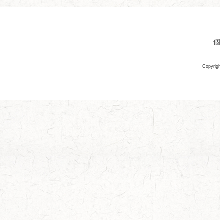
個
Copyrigh