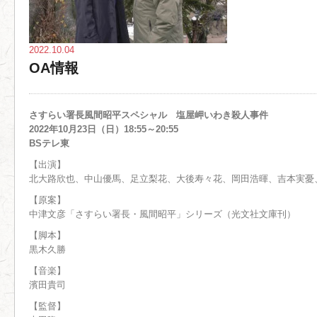
2022.10.04
OA情報
さすらい署長風間昭平スペシャル 塩屋岬いわき殺人事件
2022年10月23日（日）18:55～20:55
BSテレ東
【出演】
北大路欣也、中山優馬、足立梨花、大後寿々花、岡田浩暉、吉本実憂
【原案】
中津文彦「さすらい署長・風間昭平」シリーズ（光文社文庫刊）
【脚本】
黒木久勝
【音楽】
濱田貴司
【監督】