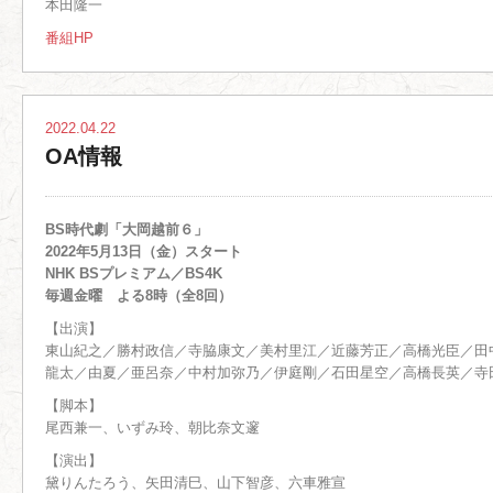
本田隆一
番組HP
2022.04.22
OA情報
BS時代劇「大岡越前６」
2022年5月13日（金）スタート
NHK BSプレミアム／BS4K
毎週金曜 よる8時（全8回）
【出演】
東山紀之／勝村政信／寺脇康文／美村里江／近藤芳正／高橋光臣／田
龍太／由夏／亜呂奈／中村加弥乃／伊庭剛／石田星空／高橋長英／寺
【脚本】
尾西兼一、いずみ玲、朝比奈文邃
【演出】
黛りんたろう、矢田清巳、山下智彦、六車雅宣