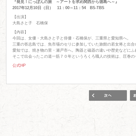
『発見！にっぽんの旅 ～アートを求め関西から徳島へ～』
2017年12月10日（日） 11：00～11：54 BS-TBS
【出演】
大島さと子 石橋保
【内容】
今回は、女優・大島さと子と俳優・石橋保が、三重県と愛知県へ。
三重の答志島では、魚市場のセリに参加していた旅館の若女将と出合
愛知では、焼き物の里・瀬戸市へ。陶器と磁器の違いや歴史などにふ
そこで出会ったこの道一筋７０年というろくろ職人の技術は、圧巻の
公式HP
1