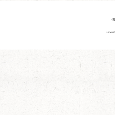
個
Copyrigh