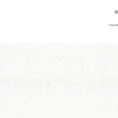
個
Copyrigh