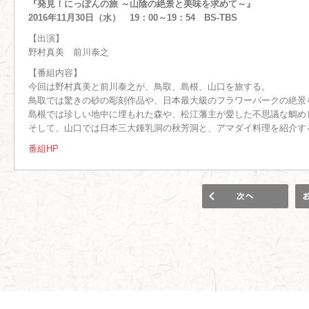
『発見！にっぽんの旅 ～山陰の絶景と美味を求めて～』
2016年11月30日（水） 19：00～19：54 BS-TBS
【出演】
野村真美 前川泰之
【番組内容】
今回は野村真美と前川泰之が、鳥取、島根、山口を旅する。
鳥取では驚きの砂の彫刻作品や、日本最大級のフラワーパークの絶景
島根では珍しい地中に埋もれた森や、松江藩主が愛した不思議な鯛め
そして、山口では日本三大鍾乳洞の秋芳洞と、アマダイ料理を紹介す
番組HP
1