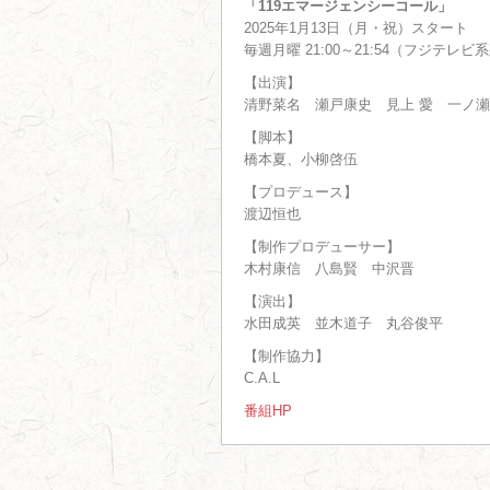
「119エマージェンシーコール」
2025年1月13日（月・祝）スタート
毎週月曜 21:00～21:54（フジテレ
【出演】
清野菜名 瀬戸康史 見上 愛 一ノ瀬
【脚本】
橋本夏、小柳啓伍
【プロデュース】
渡辺恒也
【制作プロデューサー】
木村康信 八島賢 中沢晋
【演出】
水田成英 並木道子 丸谷俊平
【制作協力】
C.A.L
番組HP