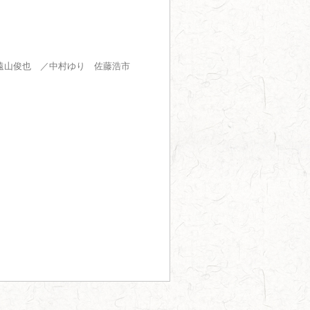
 遠山俊也 ／中村ゆり 佐藤浩市