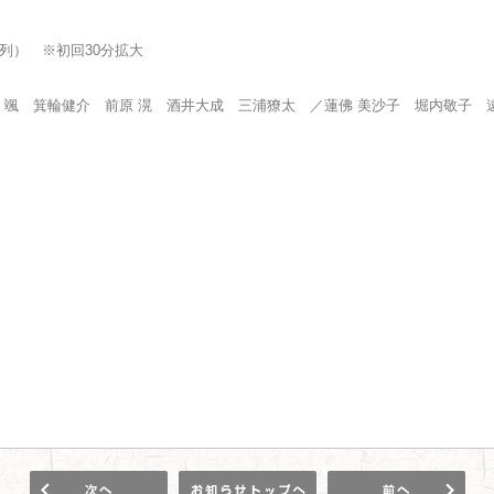
ビ系列） ※初回30分拡大
 颯 箕輪健介 前原 滉 酒井大成 三浦獠太 ／蓮佛 美沙子 堀内敬子
1
お知らせ
1