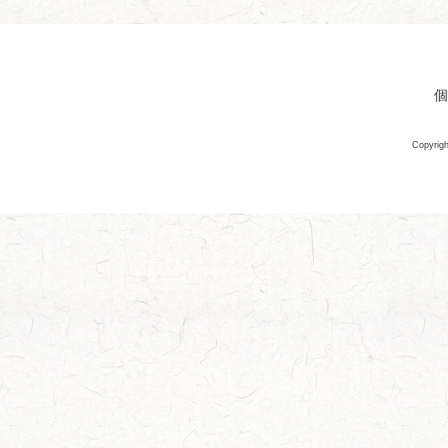
個
Copyrigh