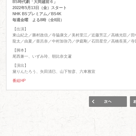
BS時代劇「大岡越前６」
2022年5月13日（金）スタート
NHK BSプレミアム／BS4K
毎週金曜 よる8時（全8回）
【出演】
東山紀之／勝村政信／寺脇康文／美村里江／近藤芳正／高橋光臣／田
龍太／由夏／亜呂奈／中村加弥乃／伊庭剛／石田星空／高橋長英／寺
【脚本】
尾西兼一、いずみ玲、朝比奈文邃
【演出】
黛りんたろう、矢田清巳、山下智彦、六車雅宣
番組HP
1